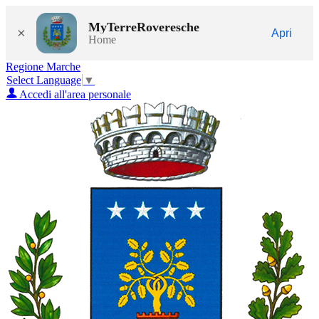
MyTerreRoveresche
×
Apri
Home
Regione Marche
Select Language
▼
Accedi all'area personale