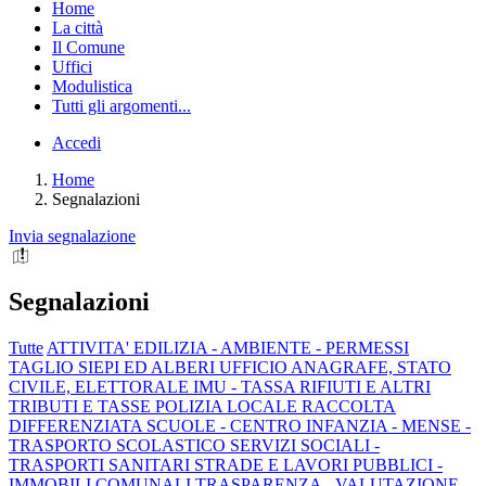
Home
La città
Il Comune
Uffici
Modulistica
Tutti gli argomenti...
Accedi
Home
Segnalazioni
Invia segnalazione
Segnalazioni
Tutte
ATTIVITA' EDILIZIA - AMBIENTE - PERMESSI
TAGLIO SIEPI ED ALBERI
UFFICIO ANAGRAFE, STATO
CIVILE, ELETTORALE
IMU - TASSA RIFIUTI E ALTRI
TRIBUTI E TASSE
POLIZIA LOCALE
RACCOLTA
DIFFERENZIATA
SCUOLE - CENTRO INFANZIA - MENSE -
TRASPORTO SCOLASTICO
SERVIZI SOCIALI -
TRASPORTI SANITARI
STRADE E LAVORI PUBBLICI -
IMMOBILI COMUNALI
TRASPARENZA - VALUTAZIONE