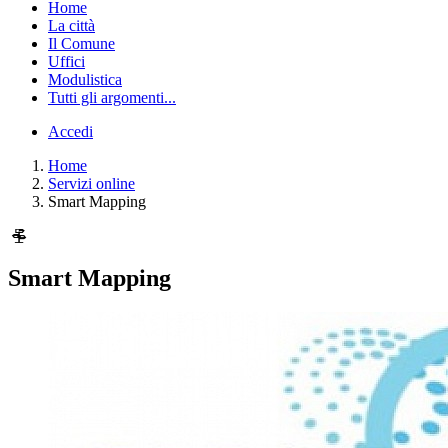
Home
La città
Il Comune
Uffici
Modulistica
Tutti gli argomenti...
Accedi
Home
Servizi online
Smart Mapping
Smart Mapping