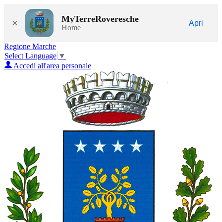
MyTerreRoveresche
×
Apri
Home
Regione Marche
Select Language
▼
Accedi all'area personale