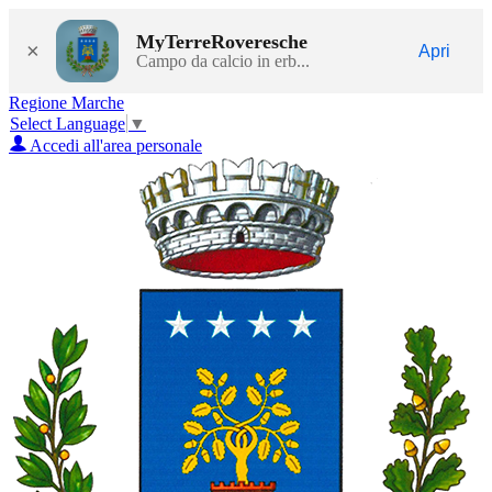
MyTerreRoveresche
×
Apri
Campo da calcio in erb...
Regione Marche
Select Language
▼
Accedi all'area personale